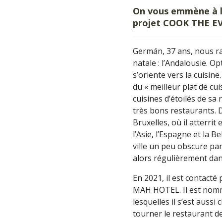
On vous emmène à l
projet COOK THE EV
Germán, 37 ans, nous r
natale : l’Andalousie. Op
s’oriente vers la cuisine
du « meilleur plat de cu
cuisines d’étoilés de sa
très bons restaurants. D
Bruxelles, où il atterri
l’Asie, l’Espagne et la B
ville un peu obscure parce
alors régulièrement dans
En 2021, il est contacté
MAH HOTEL. Il est nommé 
lesquelles il s’est auss
tourner le restaurant de