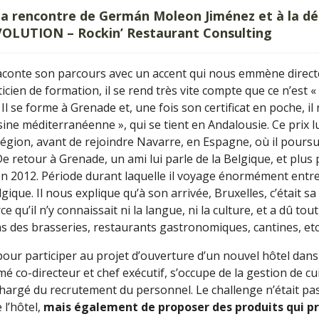
a rencontre de Germán Moleon Jiménez et à la dé
OLUTION – Rockin’ Restaurant Consulting
aconte son parcours avec un accent qui nous emmène direct
ticien de formation, il se rend très vite compte que ce n’est 
. Il se forme à Grenade et, une fois son certificat en poche, 
isine méditerranéenne », qui se tient en Andalousie. Ce prix l
 région, avant de rejoindre Navarre, en Espagne, où il pours
e retour à Grenade, un ami lui parle de la Belgique, et plus
t en 2012. Période durant laquelle il voyage énormément entre
elgique. Il nous explique qu’à son arrivée, Bruxelles, c’était s
 qu’il n’y connaissait ni la langue, ni la culture, et a dû tout
 des brasseries, restaurants gastronomiques, cantines, etc.
 pour participer au projet d’ouverture d’un nouvel hôtel dans
co-directeur et chef exécutif, s’occupe de la gestion de cuis
i chargé du recrutement du personnel. Le challenge n’était p
 l’hôtel,
mais également de proposer des produits qui p