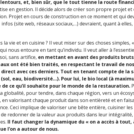
ntours, et, bien sûr, que le tout tienne la route finan
rtise en gestion. Il décide alors de créer son propre projet e
on. Projet en cours de construction en ce moment et qui devr
 infos (site web, réseaux sociaux,…) devraient, quant à elles, 
s la vie et en cuisine ? Il veut miser sur des choses simples,
qui nous entoure en tant qu’individu. Il veut aller à l’essentie
soi, sans artifice,
en mettant en avant des produits bruts
aux ont été bien traités, en respectant le travail de no
t direct avec ces derniers. Tout en tenant compte de la s
(sol, eau, biodiversité…). Pour lui, le bio local (à maxi
e de ce qu’il souhaite pour le monde de la restauration.
P
a globalité, pour tendre, dans chaque région, vers un écosys
en valorisant chaque produit dans son entièreté et en faisa
e. Ceci implique de valoriser une bête entière, cuisiner le
de redonner de la valeur aux produits dans leur intégralité, a
es.
Il faut changer la dynamique du « on a accès à tout
que l’on a autour de nous.