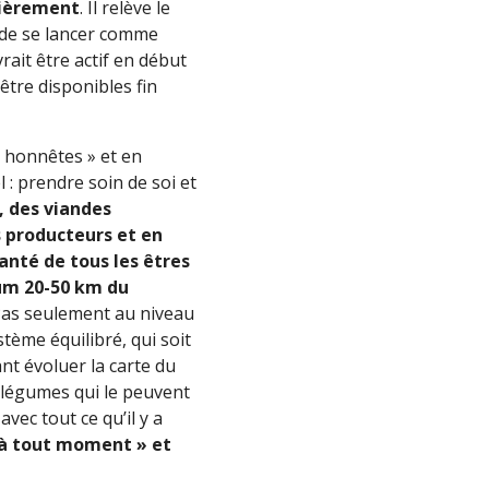
cièrement
. Il relève le
t de se lancer comme
ait être actif en début
être disponibles fin
 « honnêtes » et en
l : prendre soin de soi et
, des viandes
s producteurs et en
anté de tous les êtres
mum 20-50 km du
as seulement au niveau
tème équilibré, qui soit
nt évoluer la carte du
s légumes qui le peuvent
vec tout ce qu’il y a
, à tout moment » et