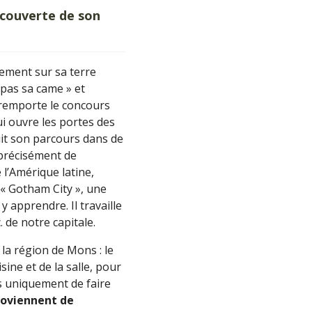
couverte de son
ement sur sa terre
« pas sa came » et
il remporte le concours
ui ouvre les portes des
uit son parcours dans de
 précisément de
 l’Amérique latine,
a « Gotham City », une
 y apprendre. Il travaille
 de notre capitale.
 la région de Mons : le
ine et de la salle, pour
as uniquement de faire
roviennent de