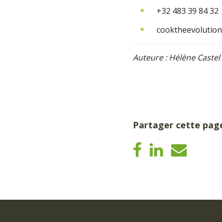
+32 483 39 84 32
cooktheevolutio
Auteure : Hélène Castel
Partager cette pag