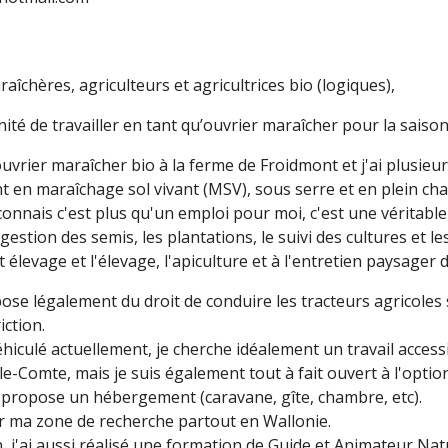
îchères, agriculteurs et agricultrices bio (logiques),
té de travailler en tant qu’ouvrier maraîcher pour la saison
d’ouvrier maraîcher bio à la ferme de Froidmont et j'ai plusie
 en maraîchage sol vivant (MSV), sous serre et en plein ch
e connais c'est plus qu'un emploi pour moi, c'est une véritable 
gestion des semis, les plantations, le suivi des cultures et les
t élevage et l'élevage, l'apiculture et à l'entretien paysager
pose légalement du droit de conduire les tracteurs agricoles s
iction.
hiculé actuellement, je cherche idéalement un travail access
-Comte, mais je suis également tout à fait ouvert à l'optio
e propose un hébergement (caravane, gîte, chambre, etc).
r ma zone de recherche partout en Wallonie.
, j'ai aussi réalisé une formation de Guide et Animateur Nat