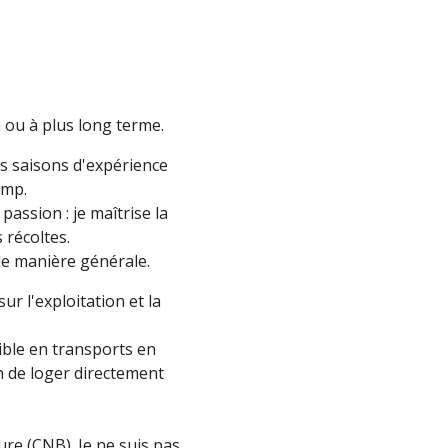
 ou à plus long terme.
urs saisons d'expérience
amp.
passion : je maîtrise la
 récoltes.
 de manière générale.
ur l'exploitation et la
ible en transports en
n de loger directement
ure (CNB). Je ne suis pas