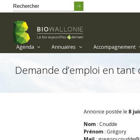
Agenda
Annuaires
Accompagnement
Passer
au
Demande d’emploi en tant qu
contenu
principal
Annonce postée le
8 ju
Nom
: Cnudde
Prénom
: Grégory
Mail
: gregory.cnudde@