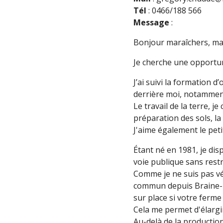
Tél
: 0466/188 566
Message
:
Bonjour maraîchers, mara
Je cherche une opportuni
J’ai suivi la formation 
derrière moi, notamment
Le travail de la terre, j
préparation des sols, la 
J'aime également le peti
Étant né en 1981, je dis
voie publique sans restr
Comme je ne suis pas vé
commun depuis Braine-le
sur place si votre ferm
Cela me permet d'élargi
Au-delà de la production