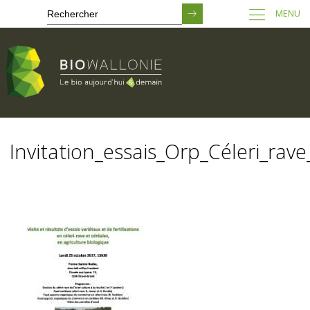
MENU
Passer
au
Invitation_essais_Orp_Céleri_rave
contenu
principal