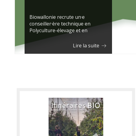
Biowallonie recrute un·e
conseiller·ère technique en
Polyculture-élevage et en
Grandes cultures pour la Province
du …
Lire la suite