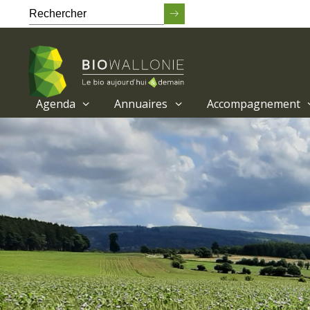
Agenda
Annuaires
Accompagnement
Passer
au
contenu
principal