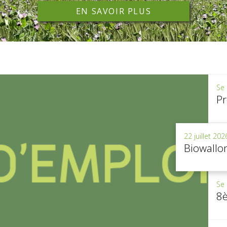
EN SAVOIR PLUS
Se 
22 juillet 202
Biowallon
Se 