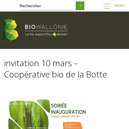
MENU
Passer
au
invitation 10 mars –
contenu
principal
Coopérative bio de la Botte