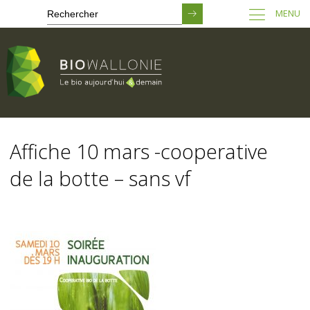
MENU
Passer
au
Affiche 10 mars -cooperative
contenu
principal
de la botte – sans vf