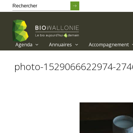
Agenda
Annuaires
Accompagnement
Passer
au
photo-1529066622974-27
contenu
principal