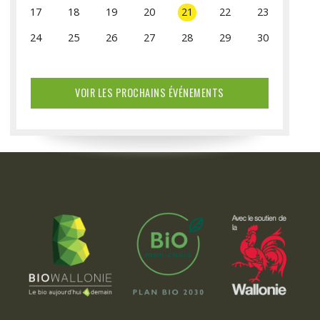
17
18
19
20
21
22
23
24
25
26
27
28
29
30
31
VOIR LES PROCHAINS ÉVÉNEMENTS