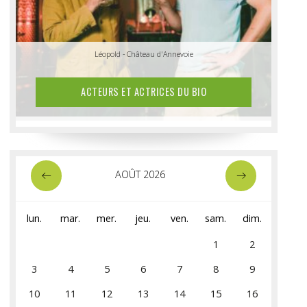
Anthony & Vincent - Ferme Tri Dieu
Léopold - Château d'Annevoie
ACTEURS ET ACTRICES DU BIO
AOÛT 2026
lun.
mar.
mer.
jeu.
ven.
sam.
dim.
1
2
3
4
5
6
7
8
9
10
11
12
13
14
15
16