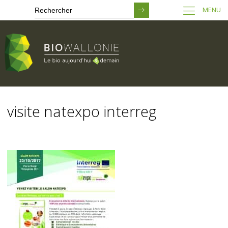
MENU
Passer
au
visite natexpo interreg
contenu
principal