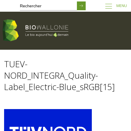
MENU
Passer
au
TUEV-
contenu
principal
NORD_INTEGRA_Quality-
Label_Electric-Blue_sRGB[15]