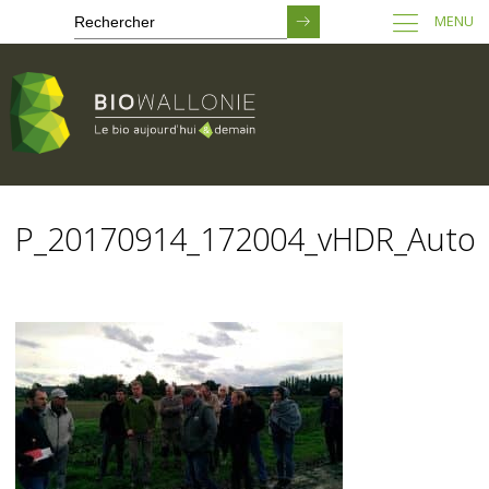
MENU
Passer
au
P_20170914_172004_vHDR_Auto
contenu
principal