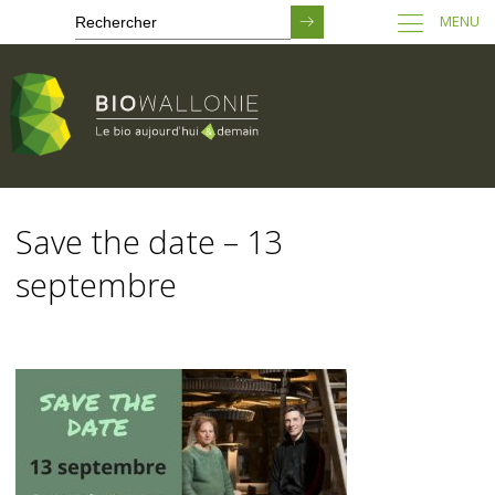
MENU
Passer
au
Save the date – 13
contenu
principal
septembre