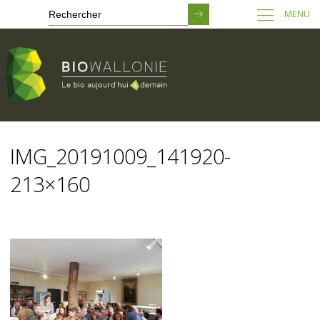
MENU
Passer
au
IMG_20191009_141920-
contenu
principal
213×160