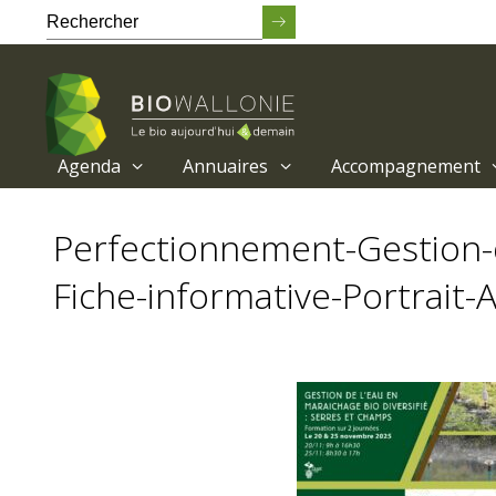
Agenda
Annuaires
Accompagnement
Passer
au
Perfectionnement-Gestion-d
contenu
principal
Fiche-informative-Portrait-