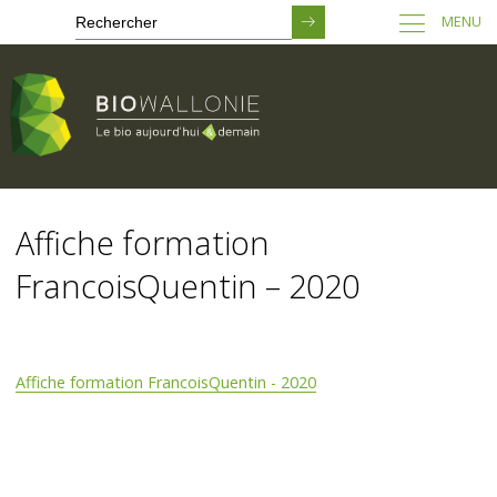
MENU
Passer
au
Affiche formation
contenu
principal
FrancoisQuentin – 2020
Affiche formation FrancoisQuentin - 2020