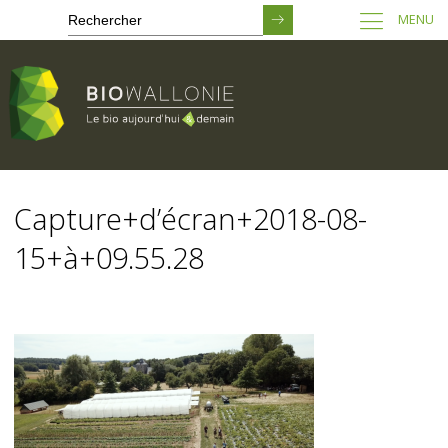
MENU
Passer
au
Capture+d’écran+2018-08-
contenu
principal
15+à+09.55.28