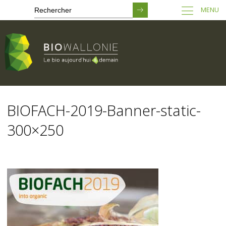
MENU
Passer
au
BIOFACH-2019-Banner-static-
contenu
principal
300×250