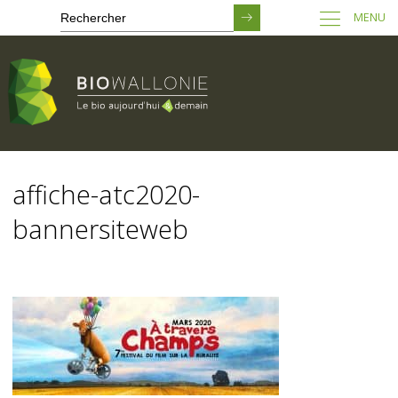
MENU
Passer
au
affiche-atc2020-
contenu
principal
bannersiteweb