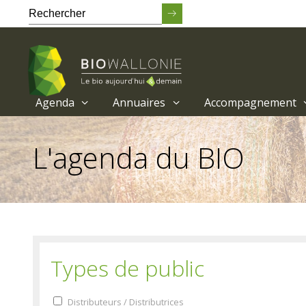
Agenda
Annuaires
Accompagnement
Passer
au
L'agenda du BIO
contenu
principal
Types de public
Distributeurs / Distributrices