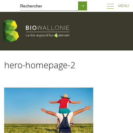
MENU
Passer
au
hero-homepage-2
contenu
principal