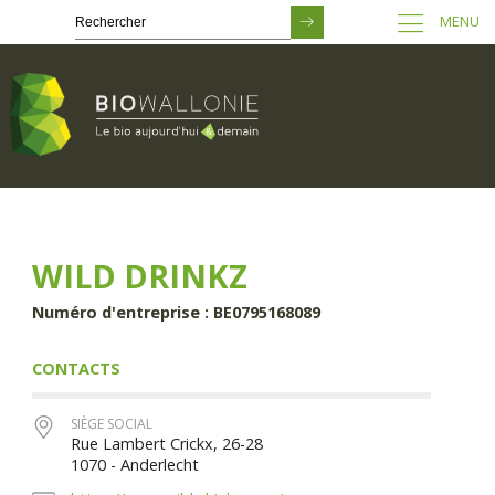
MENU
Passer
au
contenu
principal
WILD DRINKZ
Numéro d'entreprise : BE0795168089
CONTACTS
SIÈGE SOCIAL
Rue Lambert Crickx, 26-28
1070 - Anderlecht