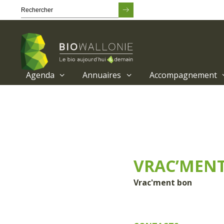
Agenda
Annuaires
Accompagnement
Passer
au
contenu
principal
VRAC’MENT
Vrac'ment bon