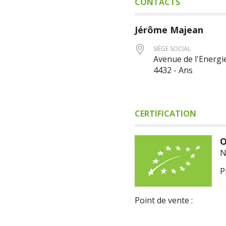
CONTACTS
Jérôme
Majean
SIÈGE SOCIAL
Avenue de l'Energie
4432 - Ans
CERTIFICATION
O
N
P
Point de vente :