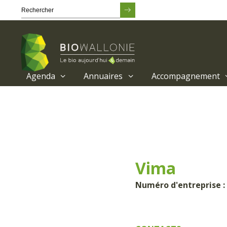
Agenda
Annuaires
Accompagnement
Passer
au
contenu
principal
Vima
Numéro d'entreprise : 