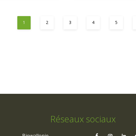
1
2
3
4
5
Réseaux sociaux
Biowallonie