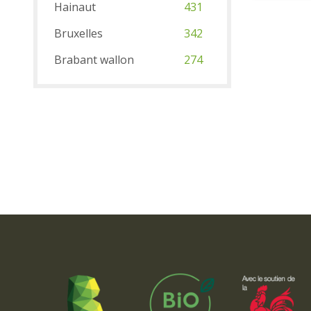
Hainaut
431
Bruxelles
342
Brabant wallon
274