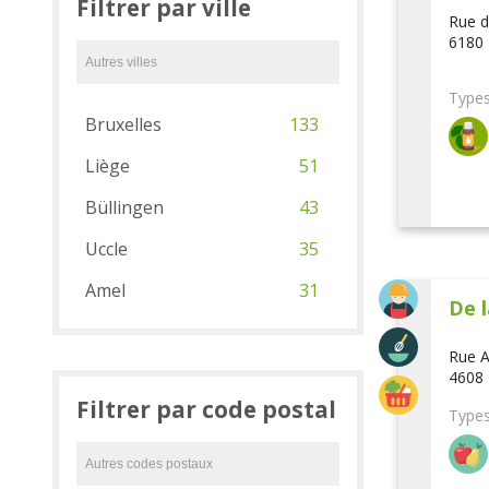
Filtrer par ville
Rue d
6180 
Types
Bruxelles
133
Liège
51
Büllingen
43
Uccle
35
Amel
31
De l
Rue A
4608 
Filtrer par code postal
Types