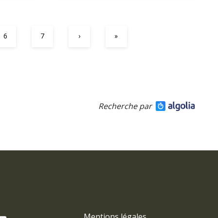
6
7
›
»
Recherche par
Mentions légales