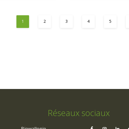
1
2
3
4
5
Réseaux sociaux
Biowallonie