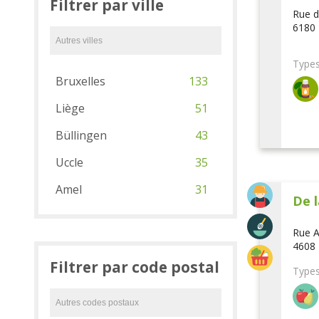
Filtrer par ville
Rue d
6180 
Types
Bruxelles
133
Liège
51
Büllingen
43
Uccle
35
Amel
31
De l
Rue A
4608 
Filtrer par code postal
Types