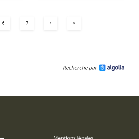
6
7
›
»
Recherche par
Mentions légales