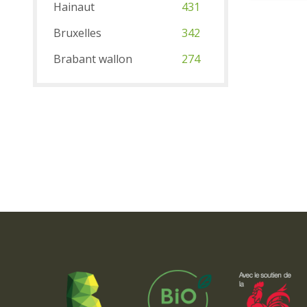
Hainaut
431
Bruxelles
342
Brabant wallon
274