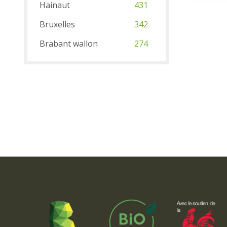
Hainaut
431
Bruxelles
342
Brabant wallon
274