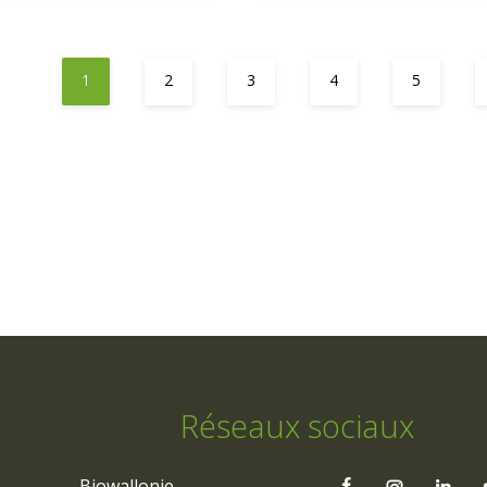
1
2
3
4
5
Réseaux sociaux
Biowallonie