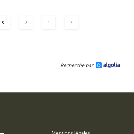
6
7
›
»
Recherche par
Mentions légales