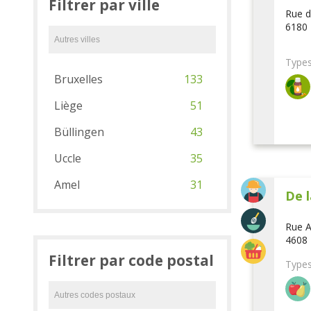
Filtrer par ville
Rue d
6180 
Types
Bruxelles
133
Liège
51
Büllingen
43
Uccle
35
Amel
31
De l
Rue A
4608 
Filtrer par code postal
Types