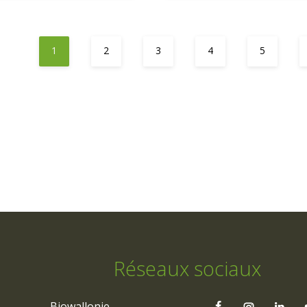
1
2
3
4
5
Réseaux sociaux
Biowallonie