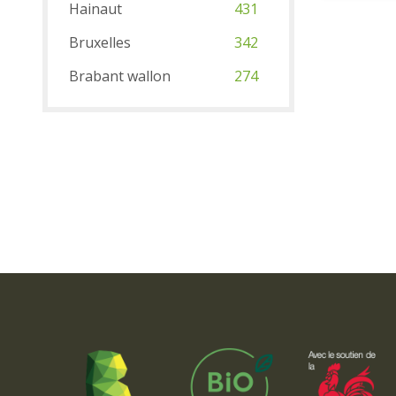
Hainaut
431
Bruxelles
342
Brabant wallon
274