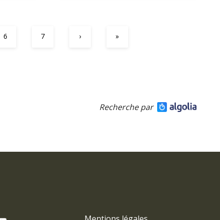
6
7
›
»
Recherche par
Mentions légales