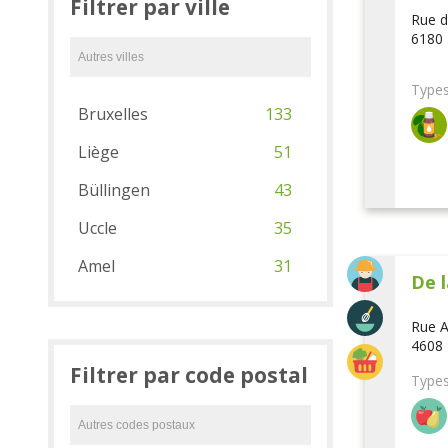
Filtrer par ville
Rue d
6180 
Types
Bruxelles
133
Liège
51
Büllingen
43
Uccle
35
Amel
31
De l
Rue A
4608 
Filtrer par code postal
Types