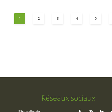
1
2
3
4
5
Réseaux sociaux
Biowallonie