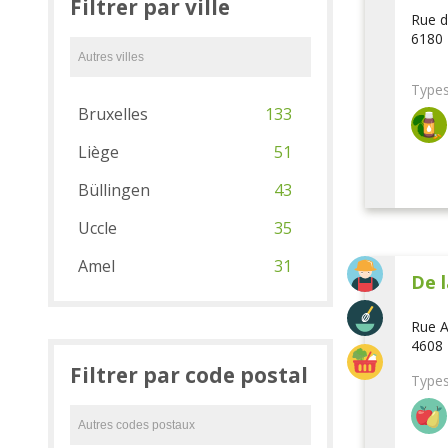
Filtrer par ville
Rue d
6180 
Types
Bruxelles
133
Liège
51
Büllingen
43
Uccle
35
Amel
31
De l
Rue A
4608 
Filtrer par code postal
Types