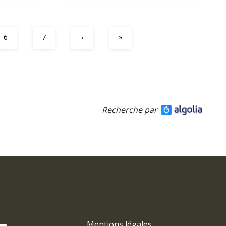
6
7
›
»
Recherche par
Mentions légales