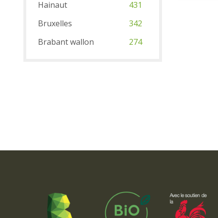
Hainaut
431
Bruxelles
342
Brabant wallon
274