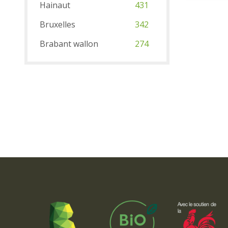
Hainaut
431
Bruxelles
342
Brabant wallon
274