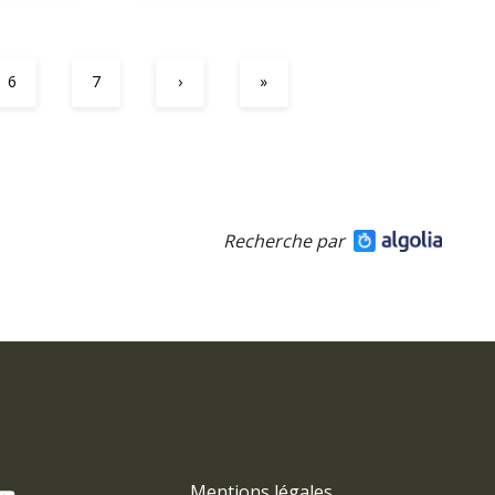
6
7
›
»
Recherche par
Mentions légales