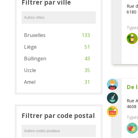
Filtrer par ville
Rue d
6180 
Types
Bruxelles
133
Liège
51
Büllingen
43
Uccle
35
Amel
31
De l
Rue A
4608 
Filtrer par code postal
Types