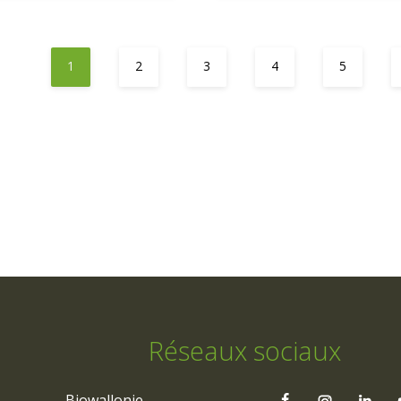
1
2
3
4
5
Réseaux sociaux
Biowallonie