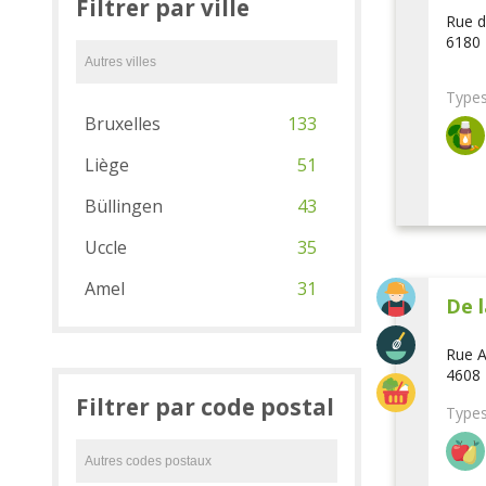
Filtrer par ville
Rue d
6180 
Types
Bruxelles
133
Liège
51
Büllingen
43
Uccle
35
Amel
31
De l
Rue A
4608 
Filtrer par code postal
Types