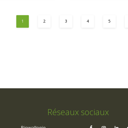
1
2
3
4
5
Réseaux sociaux
Biowallonie