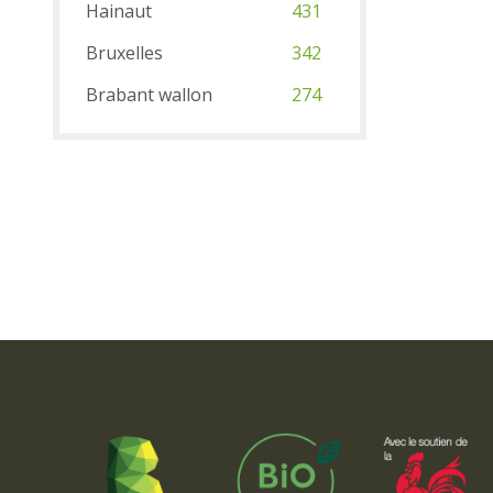
Hainaut
431
Bruxelles
342
Brabant wallon
274