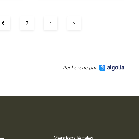
6
7
›
»
Recherche par
Mentions légales