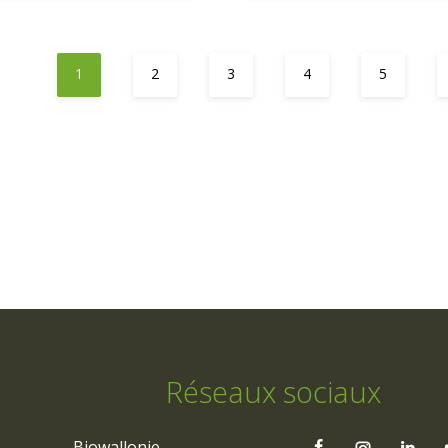
1
2
3
4
5
Réseaux sociaux
Biowallonie