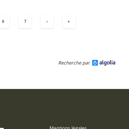
6
7
›
»
Recherche par
Mentions légales