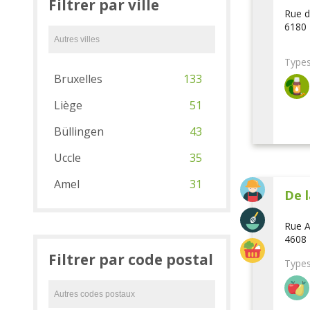
Filtrer par ville
Rue d
6180 
Types
Bruxelles
133
Liège
51
Büllingen
43
Uccle
35
Amel
31
De l
Rue A
4608 
Filtrer par code postal
Types