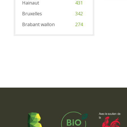
Hainaut
431
Bruxelles
342
Brabant wallon
274