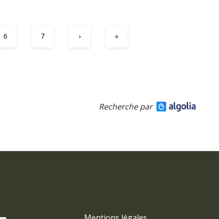
6
7
›
»
Recherche par
Mentions légales