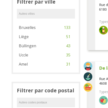
Filtrer par ville
Rue d
6180 
Types
Bruxelles
133
Liège
51
Büllingen
43
Uccle
35
Amel
31
De l
Rue A
4608 
Filtrer par code postal
Types