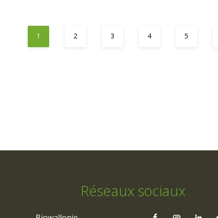
1
2
3
4
5
Réseaux sociaux
Biowallonie