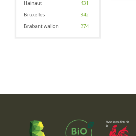
Hainaut
431
Bruxelles
342
Brabant wallon
274