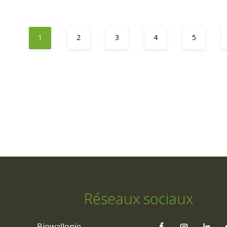
1
2
3
4
5
Réseaux sociaux
Biowallonie