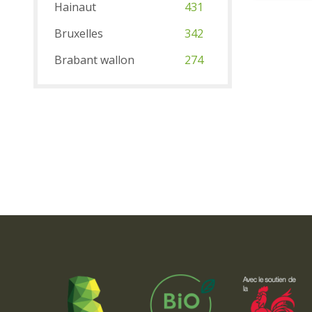
Hainaut
431
Bruxelles
342
Brabant wallon
274