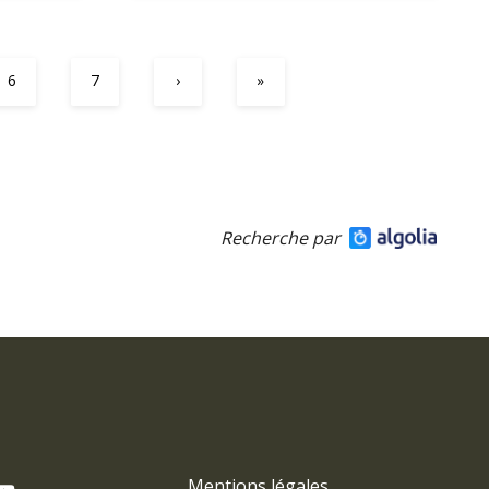
6
7
›
»
Recherche par
Mentions légales