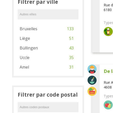
Filtrer par ville
Rue d
6180 
Types
Bruxelles
133
Liège
51
Büllingen
43
Uccle
35
Amel
31
De l
Rue A
4608 
Filtrer par code postal
Types