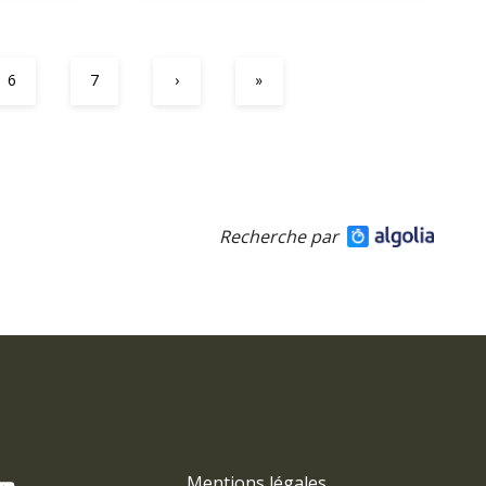
6
7
›
»
Recherche par
Mentions légales