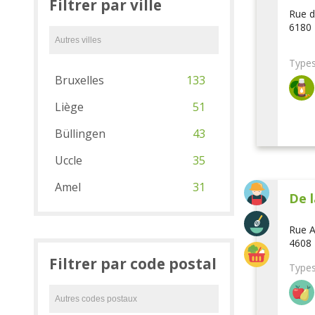
Filtrer par ville
Rue d
6180 
Types
Bruxelles
133
Liège
51
Büllingen
43
Uccle
35
Amel
31
De l
Rue A
4608 
Filtrer par code postal
Types