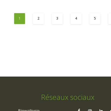
1
2
3
4
5
Réseaux sociaux
Biowallonie