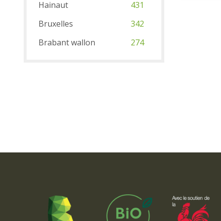
Hainaut
431
Bruxelles
342
Brabant wallon
274