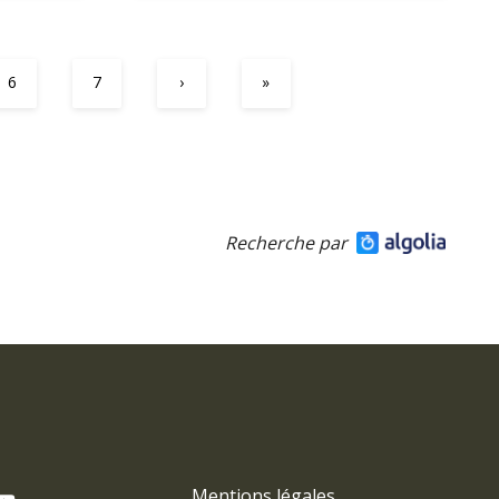
6
7
›
»
Recherche par
Mentions légales