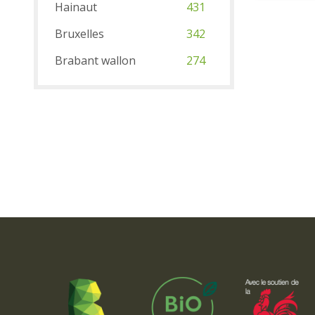
Hainaut
431
Bruxelles
342
Brabant wallon
274