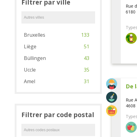
Filtrer par ville
Rue d
6180 
Types
Bruxelles
133
Liège
51
Büllingen
43
Uccle
35
Amel
31
De l
Rue A
4608 
Filtrer par code postal
Types