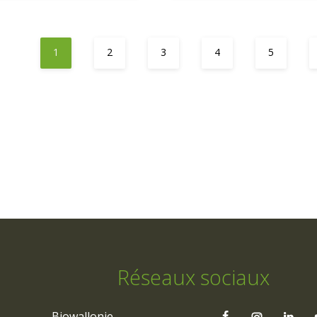
1
2
3
4
5
Réseaux sociaux
Biowallonie