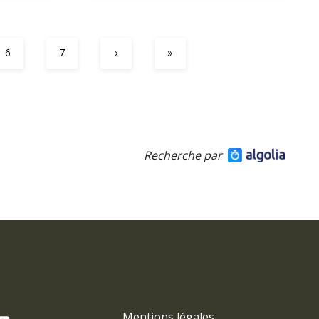
6
7
›
»
Recherche par
Mentions légales