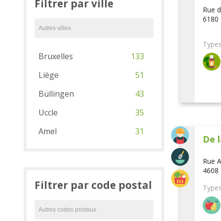
Filtrer par ville
Rue d
6180 
Types
Bruxelles
133
Liège
51
Büllingen
43
Uccle
35
Amel
31
De l
Rue A
4608 
Filtrer par code postal
Types