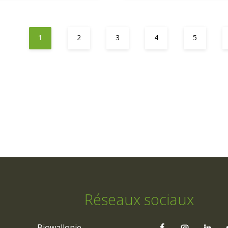
1
2
3
4
5
Réseaux sociaux
Biowallonie