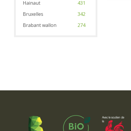
Hainaut
431
Bruxelles
342
Brabant wallon
274