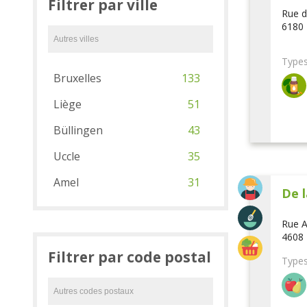
Filtrer par ville
Rue d
6180 
Types
Bruxelles
133
Liège
51
Büllingen
43
Uccle
35
Amel
31
De l
Rue A
4608 
Filtrer par code postal
Types