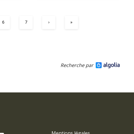
6
7
›
»
Recherche par
Mentions légales