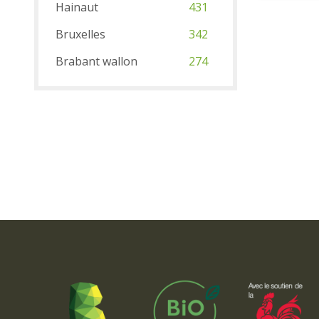
Hainaut
431
Bruxelles
342
Brabant wallon
274