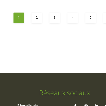
1
2
3
4
5
Réseaux sociaux
Biowallonie