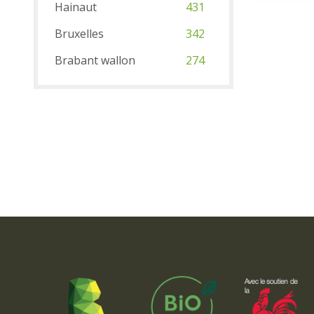
Hainaut
431
Bruxelles
342
Brabant wallon
274