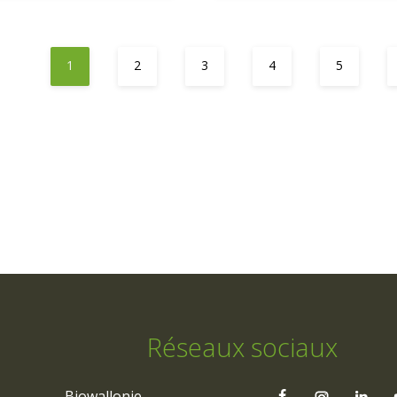
1
2
3
4
5
Réseaux sociaux
Biowallonie