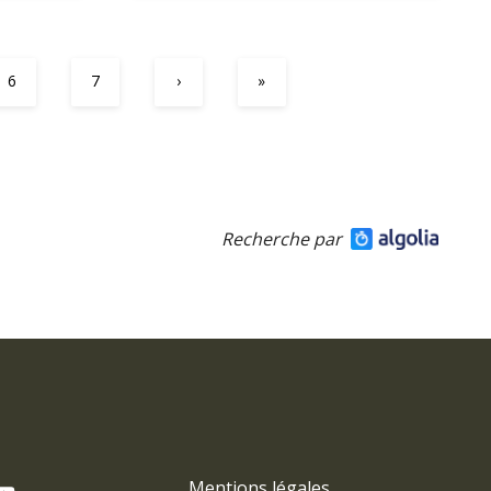
6
7
›
»
Recherche par
Mentions légales