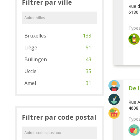
Filtrer par ville
Rue d
6180 
Types
Bruxelles
133
Liège
51
Büllingen
43
Uccle
35
Amel
31
De l
Rue A
4608 
Filtrer par code postal
Types