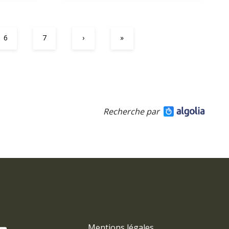
6
7
›
»
Recherche par
Mentions légales