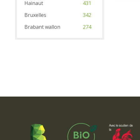
Hainaut
431
Bruxelles
342
Brabant wallon
274