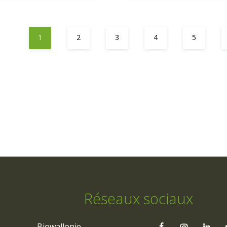
1
2
3
4
5
Réseaux sociaux
Biowallonie