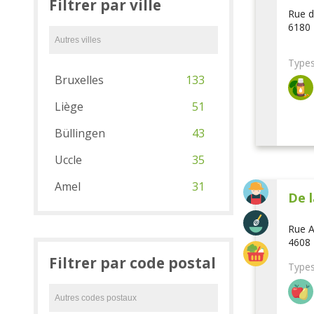
Filtrer par ville
Rue d
6180 
Types
Bruxelles
133
Liège
51
Büllingen
43
Uccle
35
Amel
31
De l
Rue A
4608 
Filtrer par code postal
Types