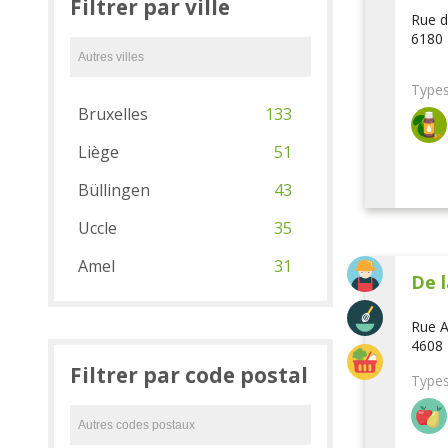
Filtrer par ville
Rue d
6180 
Types
Bruxelles
133
Liège
51
Büllingen
43
Uccle
35
Amel
31
De l
Rue A
4608 
Filtrer par code postal
Types