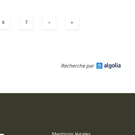
6
7
›
»
Recherche par
Mentions légales