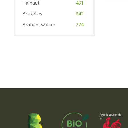
Hainaut
431
Bruxelles
342
Brabant wallon
274