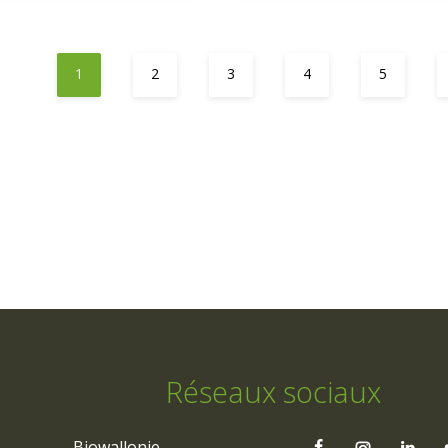
1
2
3
4
5
Réseaux sociaux
Biowallonie