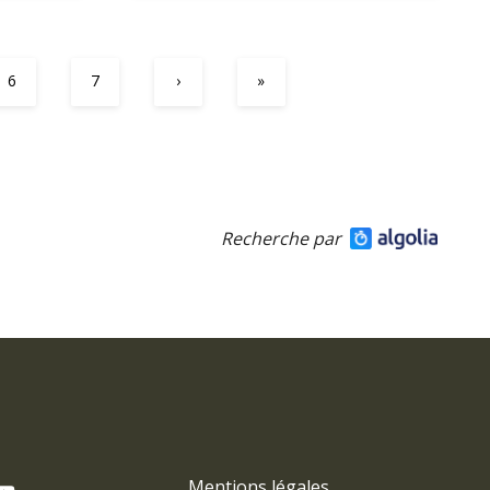
6
7
›
»
Recherche par
Mentions légales