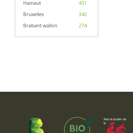
Hainaut
431
Bruxelles
342
Brabant wallon
274