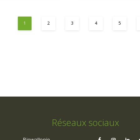
1
2
3
4
5
Réseaux sociaux
Biowallonie