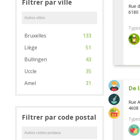
Filtrer par ville
Rue d
6180 
Types
Bruxelles
133
Liège
51
Büllingen
43
Uccle
35
Amel
31
De l
Rue A
4608 
Filtrer par code postal
Types