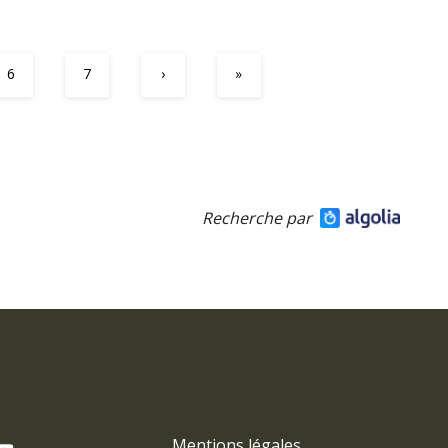
6
7
›
»
Recherche par
Mentions légales