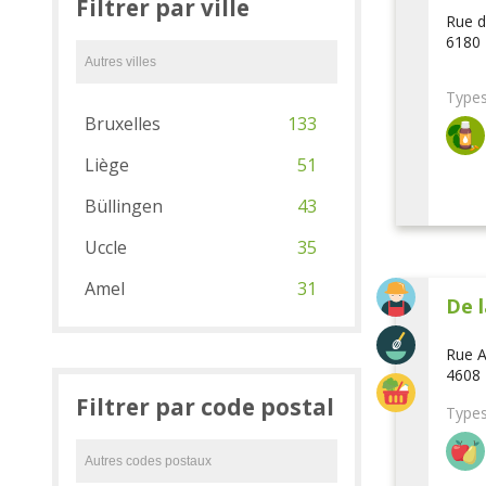
Filtrer par ville
Rue d
6180 
Types
Bruxelles
133
Liège
51
Büllingen
43
Uccle
35
Amel
31
De l
Rue A
4608 
Filtrer par code postal
Types