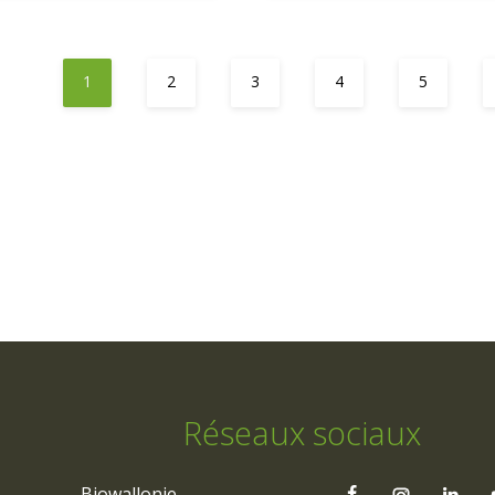
1
2
3
4
5
Réseaux sociaux
Biowallonie