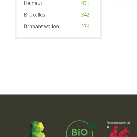
Hainaut
431
Bruxelles
342
Brabant wallon
274