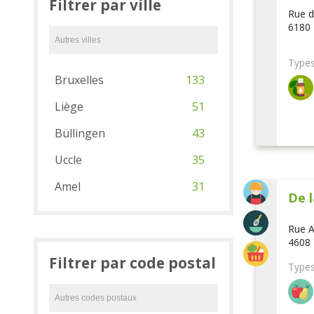
Filtrer par ville
Rue d
6180 
Types
Bruxelles
133
Liège
51
Büllingen
43
Uccle
35
Amel
31
De l
Rue A
4608 
Filtrer par code postal
Types