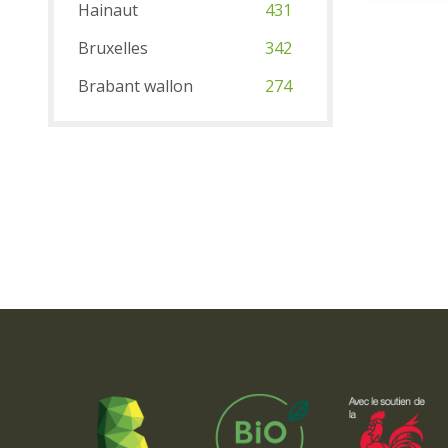
Hainaut
431
Bruxelles
342
Brabant wallon
274