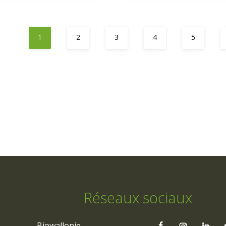
1
2
3
4
5
Réseaux sociaux
Biowallonie