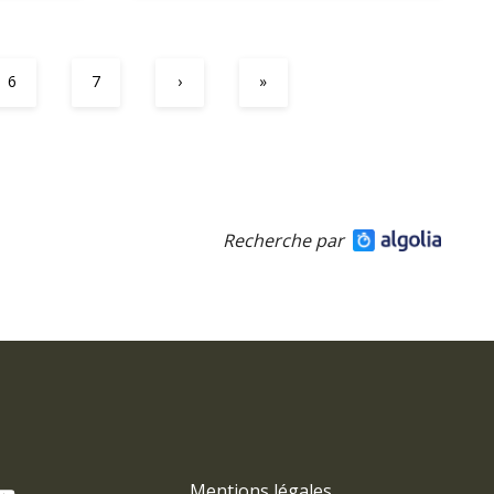
6
7
›
»
Recherche par
Mentions légales