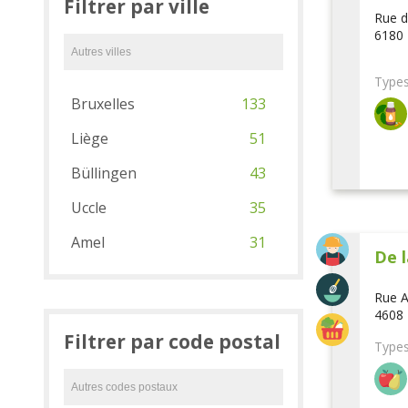
Filtrer par ville
Rue d
6180 
Types
Bruxelles
133
Liège
51
Büllingen
43
Uccle
35
Amel
31
De l
Rue A
4608 
Filtrer par code postal
Types