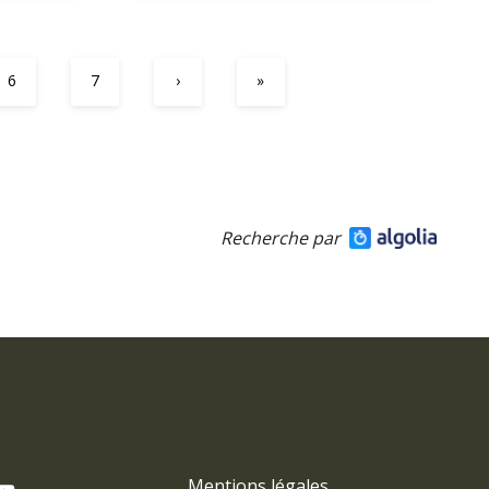
6
7
›
»
Recherche par
Mentions légales