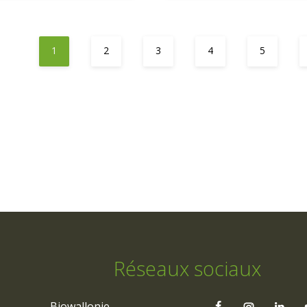
1
2
3
4
5
Réseaux sociaux
Biowallonie