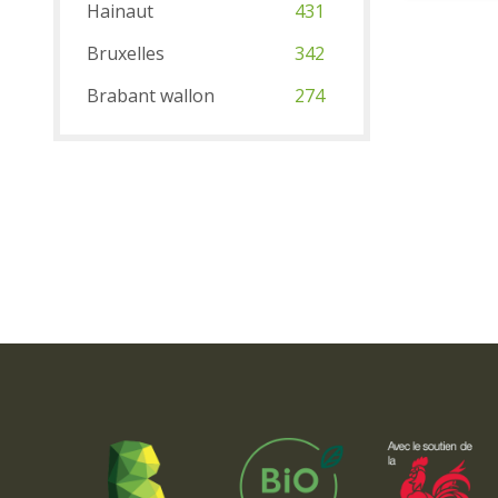
Hainaut
431
Bruxelles
342
Brabant wallon
274