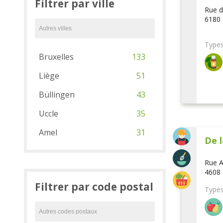
Filtrer par ville
Rue d
6180 
Types
Bruxelles
133
Liège
51
Büllingen
43
Uccle
35
Amel
31
De l
Rue A
4608 
Filtrer par code postal
Types