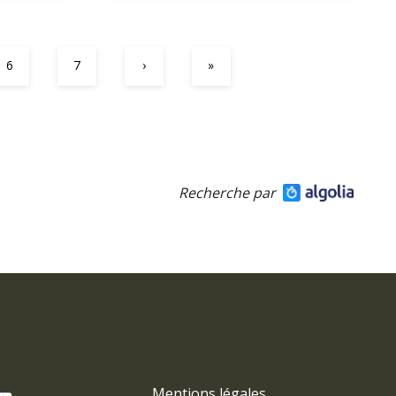
6
7
›
»
Recherche par
Mentions légales