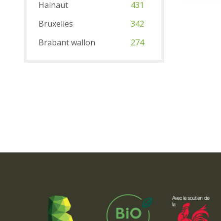
Hainaut
431
Bruxelles
342
Brabant wallon
274