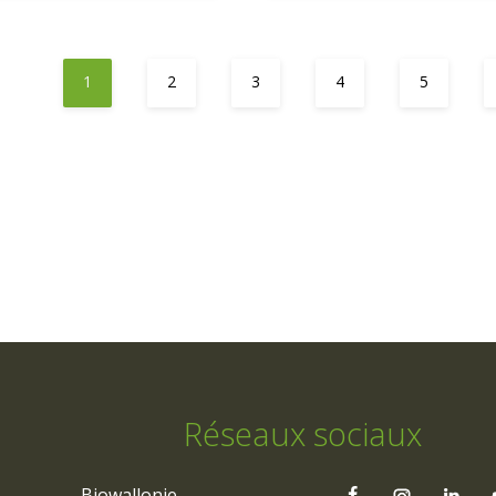
1
2
3
4
5
Réseaux sociaux
Biowallonie