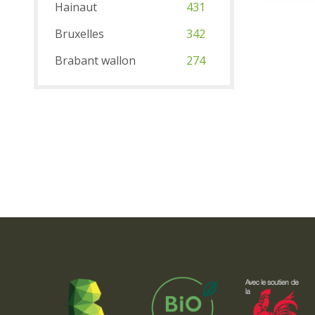
Hainaut
431
Bruxelles
342
Brabant wallon
274