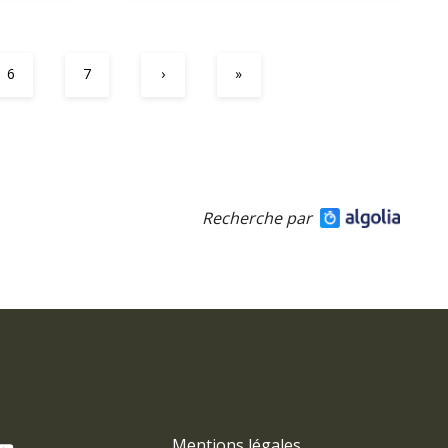
6
7
›
»
Recherche par
Mentions légales