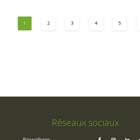
1
2
3
4
5
Réseaux sociaux
Biowallonie