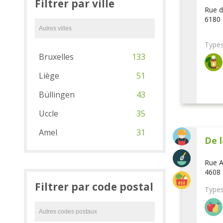
Filtrer par ville
Rue d
6180 
Types
Bruxelles
133
Liège
51
Büllingen
43
Uccle
35
Amel
31
De l
Rue A
4608 
Filtrer par code postal
Types