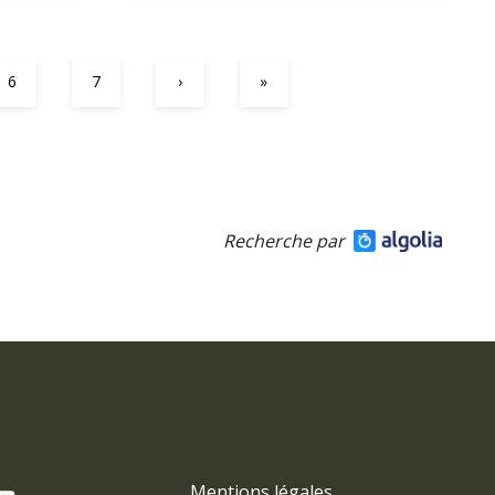
6
7
›
»
Recherche par
Mentions légales