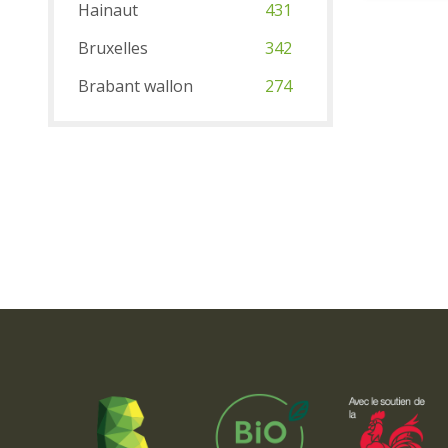
Hainaut
431
Bruxelles
342
Brabant wallon
274