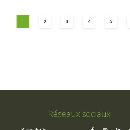
1
2
3
4
5
Réseaux sociaux
Biowallonie