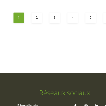
1
2
3
4
5
Réseaux sociaux
Biowallonie