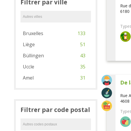
Filtrer par ville
Rue d
6180 
Types
Bruxelles
133
Liège
51
Büllingen
43
Uccle
35
Amel
31
De l
Rue A
4608 
Filtrer par code postal
Types