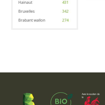
Hainaut
431
Bruxelles
342
Brabant wallon
274