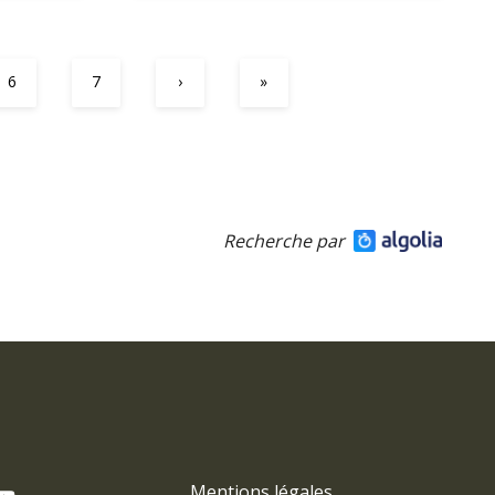
6
7
›
»
Recherche par
Mentions légales