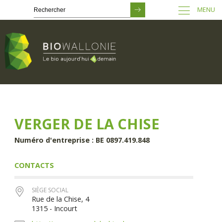
MENU
Passer
au
contenu
principal
VERGER DE LA CHISE
Numéro d'entreprise : BE 0897.419.848
CONTACTS
SIÈGE SOCIAL
Rue de la Chise, 4
1315 - Incourt