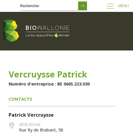
MENU
Passer
au
contenu
principal
Vercruysse Patrick
Numéro d'entreprise : BE 0665.223.030
CONTACTS
Patrick
Vercruysse
SIÈGE SOCIAL
Rue Ry de Brabant, 58